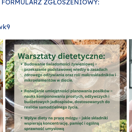
zez FORMULARZ ZGŁOSZENIOWY:
wk9