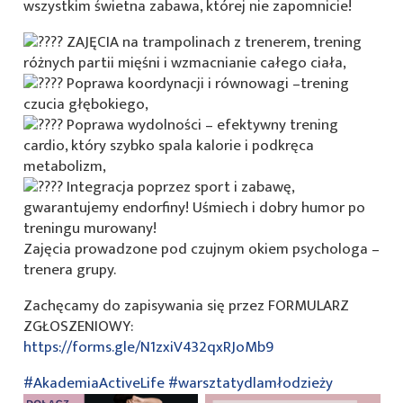
wszystkim świetna zabawa, której nie zapomnicie!
ZAJĘCIA na trampolinach z trenerem, trening
różnych partii mięśni i wzmacnianie całego ciała,
Poprawa koordynacji i równowagi –trening
czucia głębokiego,
Poprawa wydolności – efektywny trening
cardio, który szybko spala kalorie i podkręca
metabolizm,
Integracja poprzez sport i zabawę,
gwarantujemy endorfiny! Uśmiech i dobry humor po
treningu murowany!
Zajęcia prowadzone pod czujnym okiem psychologa –
trenera grupy.
Zachęcamy do zapisywania się przez FORMULARZ
ZGŁOSZENIOWY:
https://forms.gle/N1zxiV432qxRJoMb9
#AkademiaActiveLife
#warsztatydlamłodzieży