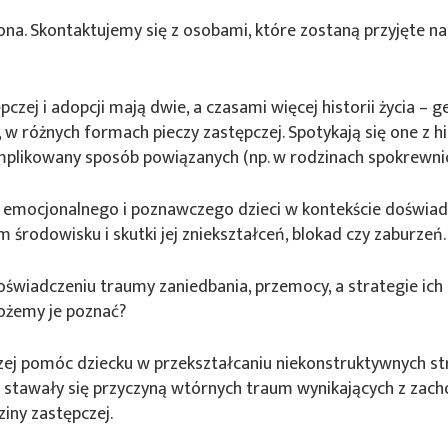
ona. Skontaktujemy się z osobami, które zostaną przyjęte na
pczej i adopcji mają dwie, a czasami więcej historii życia –
w różnych formach pieczy zastępczej. Spotykają się one z h
plikowany sposób powiązanych (np. w rodzinach spokrewni
 emocjonalnego i poznawczego dzieci w kontekście doświad
 środowisku i skutki jej zniekształceń, blokad czy zaburzeń.
oświadczeniu traumy zaniedbania, przemocy, a strategie ich
ożemy je poznać?
zej pomóc dziecku w przekształcaniu niekonstruktywnych str
e stawały się przyczyną wtórnych traum wynikających z zac
iny zastępczej.