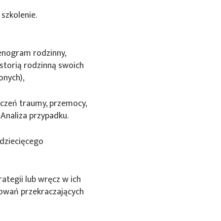
 szkolenie.
 genogram rodzinny,
istorią rodzinną swoich
onych),
czeń traumy, przemocy,
 Analiza przypadku.
 dziecięcego
ategii lub wręcz w ich
howań przekraczających