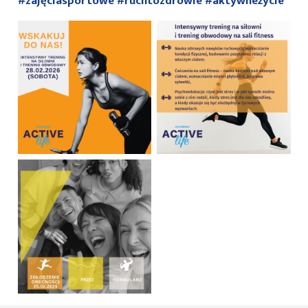
#zajęciasportowe
#ruchtozdrowie
#aktywneżycie